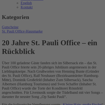
English
Kontakt
Kategorien
Gutscheine
St. Pauli Office-Hausmarke
20 Jahre St. Pauli Office – ein
Rückblick
Über 100 geladene Gäste fanden sich im Silbersack ein – das St.
Pauli Office feierte sein 20-jähriges Jubiläum angemessen in der
Lieblingskneipe. Nach Grußworten von Henning Bunte (Gründer
des St. Pauli Office), Ralf Neubauer (Bezirksamtsleiter Hamburg-
Mitte), Dominik Großefeld (Inhaber Zum Silbersack), Sascha
Albertsen (Hamburg Tourismus) und Sven Schaffer (Inhaber St.
Pauli Office) wurde die Torte der Konditorei Rönnfeld
angeschnitten. Für Livemusik sorgte die Tüdelband mit vier Songs –
darunter ihr neuster Song „Op Sankt Pauli“.
Für die kulinarische Verpflegung sorgte „
Kleine Haie, große Fische
“