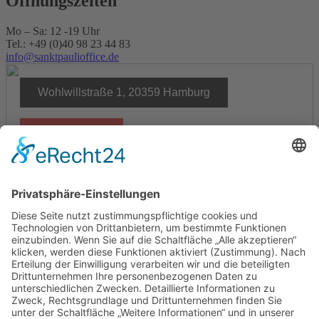
Öffnungszeiten
Mo – Sa: 12 -19 Uhr
Tel.: +49 (0)40 98 23 44 83
info@sanktpaulioffice.de
Wohlwillstraße 1, 20359 Hamburg
Google Maps