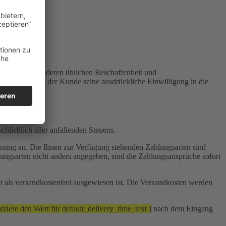
t der Ware von deren üblichen Beschaffenheit und
rung). Soweit der Kunde seine ausdrückliche Einwilligung in die
hließlich aller anfallenden Steuern.
echnung an. Die Ihnen zur Verfügung stehenden Zahlungsarten sind
ungsarten nicht anders angegeben, sind die Zahlungsansprüche sofort
ht als versandkostenfrei ausgewiesen ist. Die Versandkosten werden
atziere den Wert für default_delivery_time_text ]
nach dem Eingang