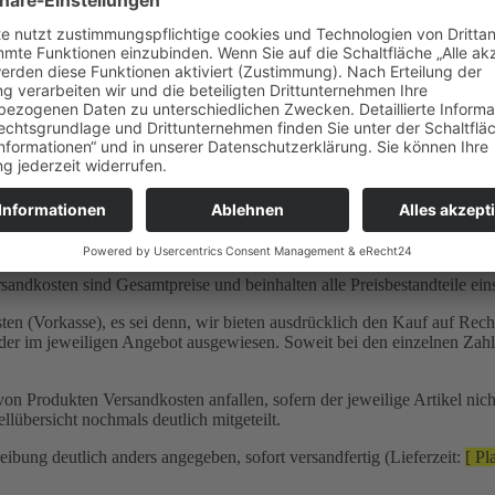
ale der Produkte
n Sie unseren Artikelseiten entnehmen.
 Dienstleistungen können Sie unseren Artikelseiten entnehmen.
sich in der Artikelbeschreibung. Sofern die vereinbarte Beschaffenhei
chreibung ausdrücklich hingewiesen (negative Beschaffenheitsvereinba
ertragsgegenstand.
andkosten sind Gesamtpreise und beinhalten alle Preisbestandteile einsc
eisten (Vorkasse), es sei denn, wir bieten ausdrücklich den Kauf auf R
der im jeweiligen Angebot ausgewiesen. Soweit bei den einzelnen Zahl
on Produkten Versandkosten anfallen, sofern der jeweilige Artikel nic
lübersicht nochmals deutlich mitgeteilt.
eibung deutlich anders angegeben, sofort versandfertig (Lieferzeit:
[ Pl