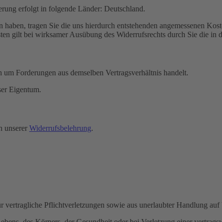
erung erfolgt in folgende Länder: Deutschland.
ten haben, tragen Sie die uns hierdurch entstehenden angemessenen Koste
en gilt bei wirksamer Ausübung des Widerrufsrechts durch Sie die in 
h um Forderungen aus demselben Vertragsverhältnis handelt.
ser Eigentum.
ch unserer
Widerrufsbelehrung
.
 vertragliche Pflichtverletzungen sowie aus unerlaubter Handlung auf 
s Lebens, des Körpers, der Gesundheit oder bei Verletzung einer vertrag