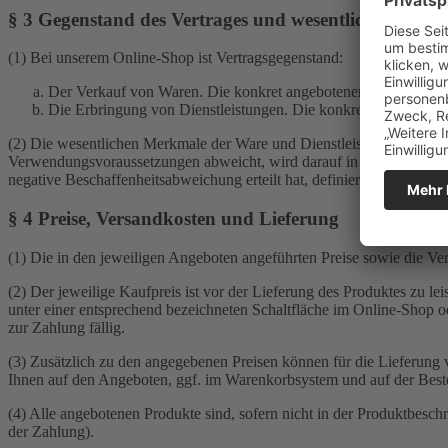
§ 3 Gegenstand des Vertrages und wesentliche Merkm
(1) Bei unserem Online-Shop ist Vertragsgegenstand:
Der Verkauf von Waren. Die konkret angebotenen Waren könne
Die Erbringung von Dienstleistungen. Die konkret angebotenen
(2) Die wesentlichen Merkmale der Ware und Dienstleistungen finden 
Verwendungsvoraussetzungen abweicht, wird darauf in der Artikelbes
negative Beschaffenheitsabweichung erteilt hat, definiert diese den V
§ 4 Preise, Versandkosten und Lieferung
(1) Die in den jeweiligen Angeboten angeführten Preise sowie die Vers
(2) Der jeweilige Kaufpreis ist vor der Lieferung des Produktes zu l
unter einer entsprechend bezeichneten Schaltfläche im Online-Shop o
zur Zahlung fällig.
(3) Zusätzlich zu den angegebenen Preisen können für die Lieferung v
Ihnen auf den Angeboten, ggf. im Warenkorbsystem und auf der Bestel
(4) Alle angebotenen Produkte sind, sofern nicht in der Produktbeschr
der Zahlung).