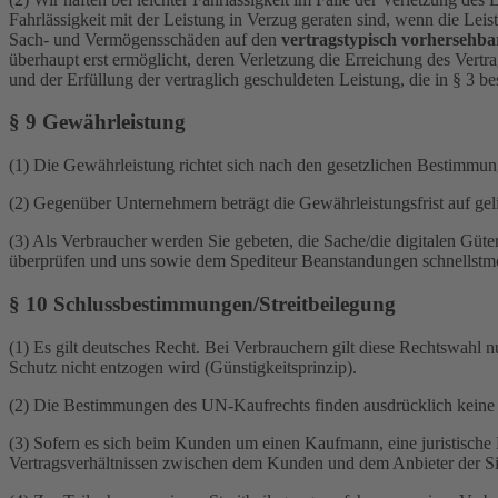
Fahrlässigkeit mit der Leistung in Verzug geraten sind, wenn die Lei
Sach- und Vermögensschäden auf den
vertragstypisch vorhersehb
überhaupt erst ermöglicht, deren Verletzung die Erreichung des Vert
und der Erfüllung der vertraglich geschuldeten Leistung, die in § 3 b
§ 9 Gewährleistung
(1) Die Gewährleistung richtet sich nach den gesetzlichen Bestimmun
(2) Gegenüber Unternehmern beträgt die Gewährleistungsfrist auf gel
(3) Als Verbraucher werden Sie gebeten, die Sache/die digitalen Güte
überprüfen und uns sowie dem Spediteur Beanstandungen schnellstmög
§ 10 Schlussbestimmungen/Streitbeilegung
(1) Es gilt deutsches Recht. Bei Verbrauchern gilt diese Rechtswahl
Schutz nicht entzogen wird (Günstigkeitsprinzip).
(2) Die Bestimmungen des UN-Kaufrechts finden ausdrücklich kein
(3) Sofern es sich beim Kunden um einen Kaufmann, eine juristische Pe
Vertragsverhältnissen zwischen dem Kunden und dem Anbieter der Sit