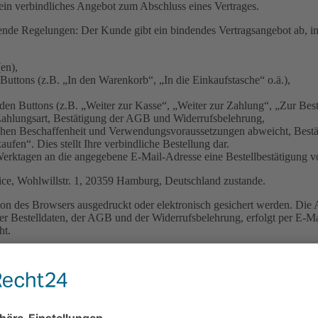
kein verbindliches Angebot zum Abschluss eines Vertrages.
gende Regelungen: Der Kunde gibt ein bindendes Vertragsangebot ab, 
en),
uttons (z.B. „In den Warenkorb“, „In die Einkaufstasche“ o.ä.),
en Buttons (z.B. „Weiter zur Kasse“, „Weiter zur Zahlung“, „Zur Beste
Zahlungsart, Bestätigung der AGB und Widerrufsbelehrung,
ichen Beschaffenheit und Verwendungsvoraussetzungen abweicht, Bestä
ufen“. Dies stellt Ihre verbindliche Bestellung dar.
erktagen an die angegebene E-Mail-Adresse eine Bestellbestätigung v
fice, Wohlwillstr. 1, 20359 Hamburg, Deutschland zustande.
tion des Browsers ausgedruckt oder elektronisch gesichert werden. D
der Bestelldaten, der AGB und der Widerrufsbelehrung, erfolgt per E-M
ht.
Browser-Funktionen (z.B. »Zurück-Button« des Browsers) berichtigt we
nd den Vorgang wiederholen.
nhang mit dem Vertragsschluss erforderlichen Informationen erfolgt pe
 der Empfang der E-Mails technisch sichergestellt und insbesondere nic