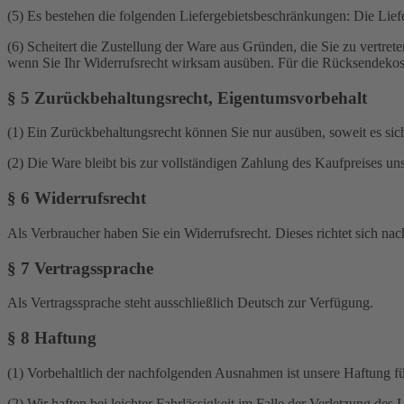
(5) Es bestehen die folgenden Liefergebietsbeschränkungen: Die Lief
(6) Scheitert die Zustellung der Ware aus Gründen, die Sie zu vertre
wenn Sie Ihr Widerrufsrecht wirksam ausüben. Für die Rücksendekost
§ 5 Zurückbehaltungsrecht, Eigentumsvorbehalt
(1) Ein Zurückbehaltungsrecht können Sie nur ausüben, soweit es sic
(2) Die Ware bleibt bis zur vollständigen Zahlung des Kaufpreises un
§ 6 Widerrufsrecht
Als Verbraucher haben Sie ein Widerrufsrecht. Dieses richtet sich na
§ 7 Vertragssprache
Als Vertragssprache steht ausschließlich Deutsch zur Verfügung.
§ 8 Haftung
(1) Vorbehaltlich der nachfolgenden Ausnahmen ist unsere Haftung für
(2) Wir haften bei leichter Fahrlässigkeit im Falle der Verletzung de