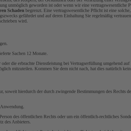
stung unmöglich geworden ist oder wenn wir eine vertragswesentliche Pfl
aren Schaden
begrenzt. Eine vertragswesentliche Pflicht ist eine solc
ragszwecks gefährdet und auf deren Einhaltung Sie regelmäßig vertraue
eschrieben wird.
gen.
ieferte Sachen 12 Monate.
r oder die erbrachte Dienstleistung bei Vertragserfüllung umgehend auf
lich mitzuteilen. Kommen Sie dem nicht nach, hat dies natürlich kei
 nur, soweit hierdurch der durch zwingende Bestimmungen des Rechts d
e Anwendung.
rson des öffentlichen Rechts oder um ein öffentlich-rechtliches Sonderv
z des Anbieters.