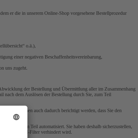
indem er die in unserem Online-Shop vorgesehene Bestellprozedur
llübersicht“ o.ä.),
tigung einer negativen Beschaffenheitsvereinbarung,
on uns zugeht.
ie Abwicklung der Bestellung und Übermittlung aller im Zusammenhang
ail nach dem Auslösen der Bestellung durch Sie, zum Teil
rden. Sie können auch dadurch berichtigt werden, dass Sie den
r E-Mail zum Teil automatisiert. Sie haben deshalb sicherzustellen,
ht durch SPAM-Filter verhindert wird.