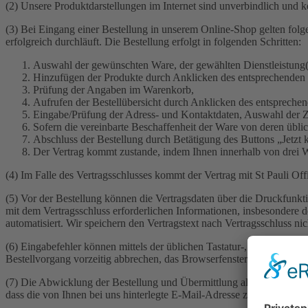
(2) Unsere Produktdarstellungen im Internet sind unverbindlich und 
(3) Bei Eingang einer Bestellung in unserem Online-Shop gelten fol
erfolgreich durchläuft. Die Bestellung erfolgt in folgenden Schritten:
Auswahl der gewünschten Ware, der gewählten Dienstleistung(
Hinzufügen der Produkte durch Anklicken des entsprechenden B
Prüfung der Angaben im Warenkorb,
Aufrufen der Bestellübersicht durch Anklicken des entsprechend
Eingabe/Prüfung der Adress- und Kontaktdaten, Auswahl der 
Sofern die vereinbarte Beschaffenheit der Ware von deren übl
Abschluss der Bestellung durch Betätigung des Buttons „Jetzt ka
Der Vertrag kommt zustande, indem Ihnen innerhalb von drei W
(4) Im Falle des Vertragsschlusses kommt der Vertrag mit St Pauli Of
(5) Vor der Bestellung können die Vertragsdaten über die Druckfunk
mit dem Vertragsschluss erforderlichen Informationen, insbesondere 
automatisiert. Wir speichern den Vertragstext nach Vertragsschluss nic
(6) Eingabefehler können mittels der üblichen Tastatur-, Maus- und 
Bestellvorgang vorzeitig abbrechen, das Browserfenster schließen u
(7) Die Abwicklung der Bestellung und Übermittlung aller im Zusamme
dass die von Ihnen bei uns hinterlegte E-Mail-Adresse zutreffend ist,