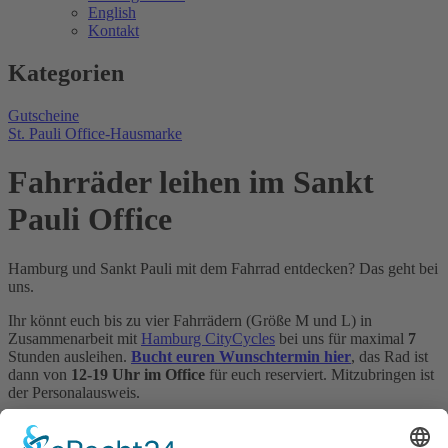
English
Kontakt
Kategorien
Gutscheine
St. Pauli Office-Hausmarke
Fahrräder leihen im Sankt
Pauli Office
Hamburg und Sankt Pauli mit dem Fahrrad entdecken? Das geht bei
uns.
Ihr könnt euch bis zu vier Fahrrädern (Größe M und L) in
Zusammenarbeit mit
Hamburg CityCycles
bei uns für maximal
7
Stunden ausleihen.
Bucht euren Wunschtermin hier
, das Rad ist
dann von
12-19 Uhr im Office
für euch reserviert. Mitzubringen ist
der Personalausweis.