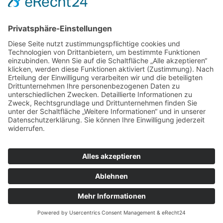
12. Juli 2025
Redaktion
info@sanktpaulioffice.de
© 2026 St. Pauli Office
Datenschutz
Impressum
▲
Tour buchen