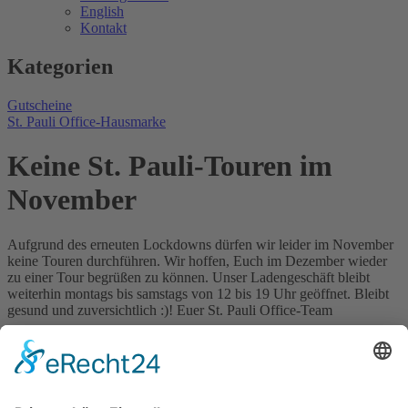
English
Kontakt
Kategorien
Gutscheine
St. Pauli Office-Hausmarke
Keine St. Pauli-Touren im
November
Aufgrund des erneuten Lockdowns dürfen wir leider im November
keine Touren durchführen. Wir hoffen, Euch im Dezember wieder
zu einer Tour begrüßen zu können. Unser Ladengeschäft bleibt
weiterhin montags bis samstags von 12 bis 19 Uhr geöffnet. Bleibt
gesund und zuversichtlich :)! Euer St. Pauli Office-Team