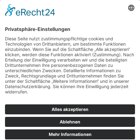
30. August 2025
Redaktion
info@sanktpaulioffice.de
© 2026 St. Pauli Office
Datenschutz
Impressum