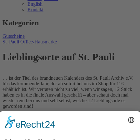
English
Kontakt
Kategorien
Gutscheine
St. Pauli Office-Hausmarke
Lieblingsorte auf St. Pauli
… ist der Titel des brandneuen Kalenders des St. Pauli Archiv e.V.
für das kommende Jahr, der ab sofort bei uns im Shop für 11€
erhältlich ist. Wir verraten nicht zu viel, wenn wir sagen, 12 Stück
haben es in die finale Auswahl geschafft – aber schaut doch mal
wieder rein bei uns und seht selbst, welche 12 Lieblingsorte es
geworden sind!