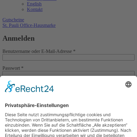
English
Kontakt
Gutscheine
St. Pauli Office-Hausmarke
Anmelden
Erforderlich
Benutzername oder E-Mail-Adresse
*
Erforderlich
Passwort
*
Angemeldet bleiben
Anmelden
Passwort vergessen?
Registrieren
Erforderlich
E-Mail-Adresse
*