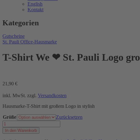
English
Kontakt
Kategorien
Gutscheine
St. Pauli Office-Hausmarke
T-Shirt We ❤ St. Pauli Logo gr
21,90
€
inkl. MwSt.
zzgl.
Versandkosten
Hausmarke-T-Shirt mit großem Logo in stylish
Größe
Zurücksetzen
T-
Shirt
In den Warenkorb
We