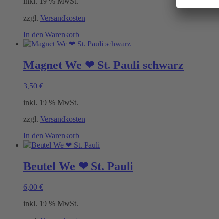
inkl. 19 % MwSt.
können
auf
zzgl.
Versandkosten
der
Produktseite
In den Warenkorb
gewählt
werden
Magnet We ❤ St. Pauli schwarz
3,50
€
inkl. 19 % MwSt.
zzgl.
Versandkosten
In den Warenkorb
Beutel We ❤ St. Pauli
6,00
€
inkl. 19 % MwSt.