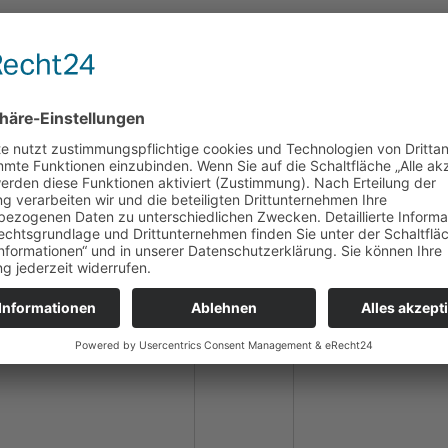
ken ?
r Tür, und somit sind auch die ersten Geschenkideen für Eure Liebsten 
ere Weihnachten spricht Euch vielleicht eher unser aktuelles Produkt 
traditionell den Stadtteil-Kalender für 2021 bei, ein Jahr, das schon je
mfreier Atmosphäre. Schaut rein! Wir freuen uns auf Euch.