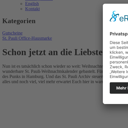
English
Kontakt
Kategorien
Gutscheine
St. Pauli Office-Hausmarke
Schon jetzt an die Liebsten den
Nun ist es tatsächlich schon wieder so weit: Weihnachten steht vor de
wunderbare St. Pauli-Weihnachtskalender gebastelt. Für etwas punkig
des Punks in Hamburg. Und das St. Pauli Archiv steuert zum Jahresende 
alles und noch viel, viel mehr erwartet Euch hier in warmer und wha